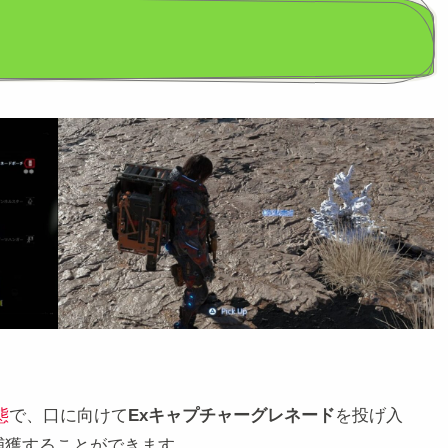
態
で、口に向けて
Exキャプチャーグレネード
を投げ入
捕獲することができます。