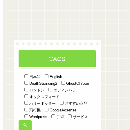
TAGS
日本語
English
DeathStranding2
GhostOfYotei
ロンドン
エディンバラ
オックスフォード
ハリーポッター
おすすめ商品
飛行機
GoogleAdsense
Wordpress
手術
サービス