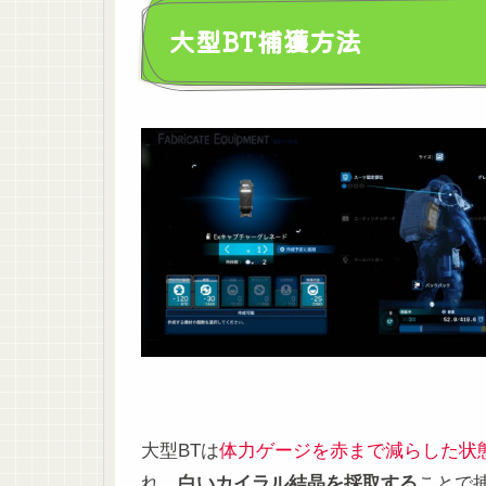
大型BT捕獲方法
大型BTは
体力ゲージを赤まで減らした状
れ、
白いカイラル結晶を採取する
ことで