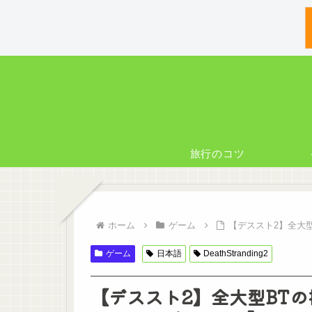
旅行のコツ
ホーム
ゲーム
【デススト2】全大
ゲーム
日本語
DeathStranding2
【デススト2】全大型BT