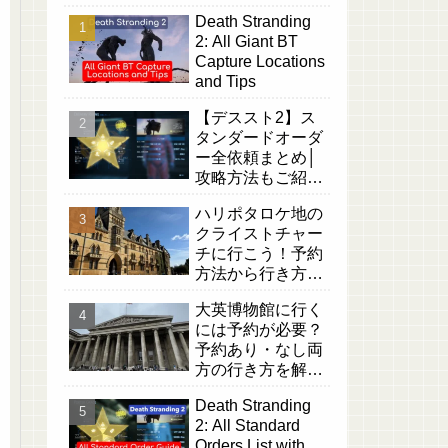
Death Stranding
2: All Giant BT
Capture Locations
and Tips
【デススト2】ス
タンダードオーダ
ー全依頼まとめ│
攻略方法もご紹
介！【デスストラ
ハリポタロケ地の
ンディング2】
クライストチャー
チに行こう！予約
方法から行き方ま
でご紹介します！
大英博物館に行く
には予約が必要？
予約あり・なし両
方の行き方を解説
します！
Death Stranding
2: All Standard
Orders List with