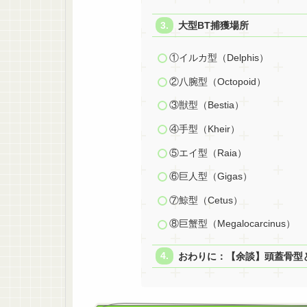
大型BT捕獲場所
①イルカ型（Delphis）
②八腕型（Octopoid）
③獣型（Bestia）
④手型（Kheir）
⑤エイ型（Raia）
⑥巨人型（Gigas）
⑦鯨型（Cetus）
⑧巨蟹型（Megalocarcinus）
おわりに：【余談】頭蓋骨型