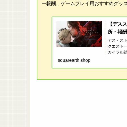
ー報酬、ゲームプレイ用おすすめグッ
【デス
所・報酬
デス・ス
クエスト
カイラル
ッズまで
squarearth.shop