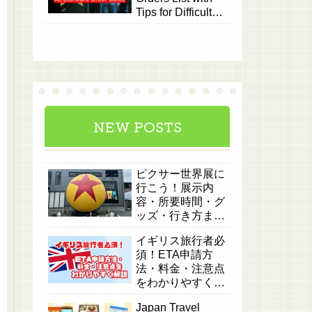
Tips for Difficult
Deliveries
NEW POSTS
ピクサー世界展に
行こう！展示内
容・所要時間・グ
ッズ・行き方まと
め
イギリス旅行者必
須！ETA申請方
法・料金・注意点
をわかりやすく解
説
Japan Travel